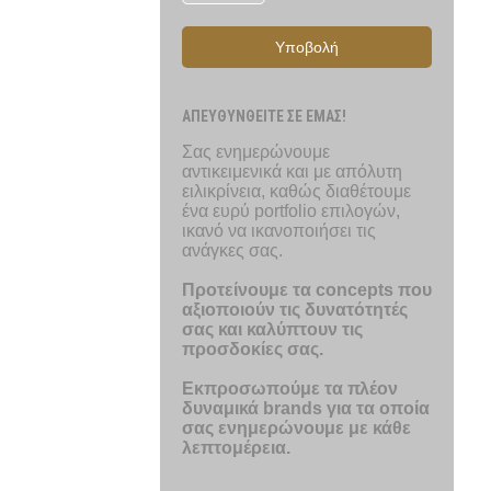
Υποβολή
ΑΠΕΥΘΥΝΘΕΙΤΕ ΣΕ ΕΜΑΣ!
Σας ενημερώνουμε
αντικειμενικά και με απόλυτη
ειλικρίνεια, καθώς διαθέτουμε
ένα ευρύ portfolio επιλογών,
ικανό να ικανοποιήσει τις
ανάγκες σας.
Προτείνουμε τα concepts που
αξιοποιούν τις δυνατότητές
σας και καλύπτουν τις
προσδοκίες σας.
Εκπροσωπούμε τα πλέον
δυναμικά brands για τα οποία
σας ενημερώνουμε με κάθε
λεπτομέρεια.