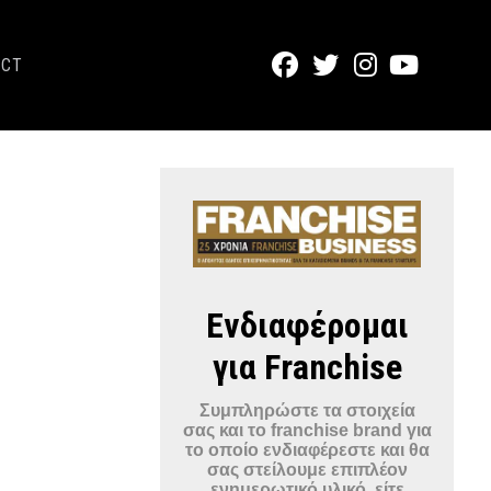
ACT
Ενδιαφέρομαι
για Franchise
Συμπληρώστε τα στοιχεία
σας και το franchise brand για
το οποίο ενδιαφέρεστε και θα
σας στείλουμε επιπλέον
ενημερωτικό υλικό, είτε