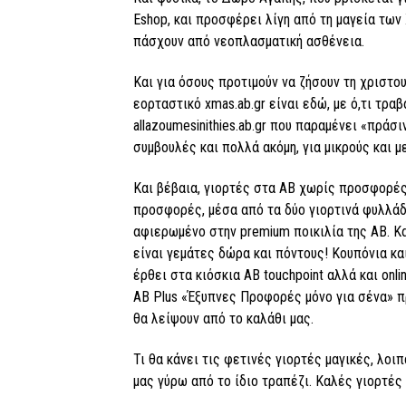
Eshop, και προσφέρει λίγη από τη μαγεία των
πάσχουν από νεοπλασματική ασθένεια.
Και για όσους προτιμούν να ζήσουν τη χριστο
εορταστικό xmas.ab.gr είναι εδώ, με ό,τι τραβ
allazoumesinithies.ab.gr που παραμένει «πράσι
συμβουλές και πολλά ακόμη, για μικρούς και μ
Και βέβαια, γιορτές στα ΑΒ χωρίς προσφορές δ
προσφορές, μέσα από τα δύο γιορτινά φυλλάδι
αφιερωμένο στην premium ποικιλία της ΑΒ. Και
είναι γεμάτες δώρα και πόντους! Κουπόνια κα
έρθει στα κιόσκια AB touchpoint αλλά και onl
ΑΒ Plus «Έξυπνες Προφορές μόνο για σένα» π
θα λείψουν από το καλάθι μας.
Τι θα κάνει τις φετινές γιορτές μαγικές, λοι
μας γύρω από το ίδιο τραπέζι. Καλές γιορτές