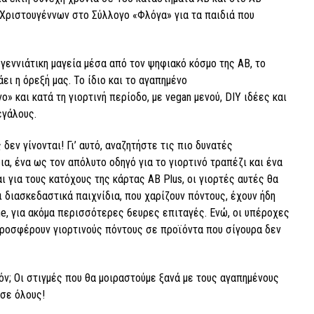
 Χριστουγέννων στο Σύλλογο «Φλόγα» για τα παιδιά που
υγεννιάτικη μαγεία μέσα από τον ψηφιακό κόσμο της ΑΒ, το
άει η όρεξή μας. Το ίδιο και το αγαπημένο
νο» και κατά τη γιορτινή περίοδο, με vegan μενού, DIY ιδέες και
εγάλους.
εν γίνονται! Γι’ αυτό, αναζητήστε τις πιο δυνατές
α, ένα ως τον απόλυτο οδηγό για το γιορτινό τραπέζι και ένα
 για τους κατόχους της κάρτας ΑΒ Plus, οι γιορτές αυτές θα
ι διασκεδαστικά παιχνίδια, που χαρίζουν πόντους, έχουν ήδη
ine, για ακόμα περισσότερες 6ευρες επιταγές. Ενώ, οι υπέροχες
ροσφέρουν γιορτινούς πόντους σε προϊόντα που σίγουρα δεν
πόν; Οι στιγμές που θα μοιραστούμε ξανά με τους αγαπημένους
 σε όλους!