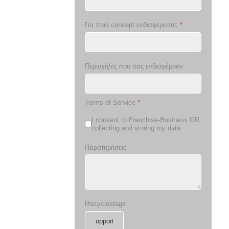
Για ποιό concept ενδιαφέρεστε;
*
Περιοχή/ες που σας ενδιαφέρουν
Terms of Service
*
I consent to Franchise-Business.GR
collecting and storing my data
Παρατηρήσεις
lifecyclestage