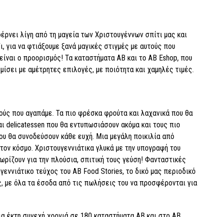
έρνει λίγη από τη μαγεία των Χριστουγέννων σπίτι μας και
ζι, για να φτιάξουμε ξανά μαγικές στιγμές με αυτούς που
 είναι ο προορισμός! Τα καταστήματα ΑΒ και το ΑΒ Eshop, που
εμίσει με αμέτρητες επιλογές, με ποιότητα και χαμηλές τιμές.
ούς που αγαπάμε. Τα πιο φρέσκα φρούτα και λαχανικά που θα
αι delicatessen που θα εντυπωσιάσουν ακόμα και τους πιο
ου θα συνοδεύσουν κάθε ευχή. Μια μεγάλη ποικιλία από
τον κόσμο. Χριστουγεννιάτικα γλυκά με την υπογραφή του
ωρίζουν για την πλούσια, σπιτική τους γεύση! Φανταστικές
γεννιάτικο τεύχος του AB Food Stories, το δικό μας περιοδικό
ς, με όλα τα έσοδα από τις πωλήσεις του να προσφέρονται για
ια έκτη συνεχή χρονιά σε 180 καταστήματα ΑΒ και στο AB