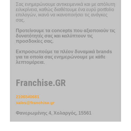
Σας ενημερώνουμε αντικειμενικά και με απόλυτη
ειλικρίνεια, καθώς διαθέτουμε ένα ευρύ portfolio
επιλογών, ικανό να ικανοποιήσει τις ανάγκες
σας.
Προτείνουμε τα concepts που αξιοποιούν τις
δυνατότητές σας και καλύπτουν τις
προσδοκίες σας.
Εκπροσωπούμε τα πλέον δυναμικά brands
για τα οποία σας ενημερώνουμε με κάθε
λεπτομέρεια.
Franchise.GR
2106540681
sales@franchise.gr
Φανερωμένης 4, Χολαργός, 15561