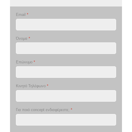
Email
*
Όνομα
*
Επώνυμο
*
Κινητό Τηλέφωνο
*
Για ποιό concept ενδιαφέρεστε;
*