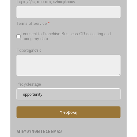
Περιοχή/ες που σας ενδιαφέρουν
Terms of Service
*
I consent to Franchise-Business.GR collecting and
storing my data
Παρατηρήσεις
lifecyclestage
Υποβολή
ΑΠΕΥΘΥΝΘΕΙΤΕ ΣΕ ΕΜΑΣ!