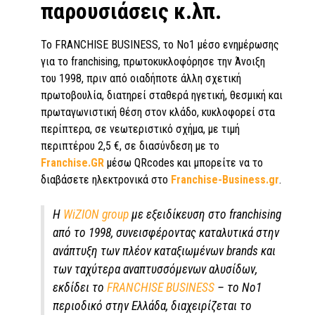
παρουσιάσεις κ.λπ.
Το FRANCHISE BUSINESS, το Νο1 μέσο ενημέρωσης
για το franchising, πρωτοκυκλοφόρησε την Άνοιξη
του 1998, πριν από οιαδήποτε άλλη σχετική
πρωτοβουλία, διατηρεί σταθερά ηγετική, θεσμική και
πρωταγωνιστική θέση στον κλάδο, κυκλοφορεί στα
περίπτερα, σε νεωτεριστικό σχήμα, με τιμή
περιπτέρου 2,5 €, σε διασύνδεση με το
Franchise.GR
μέσω QRcodes και μπορείτε να το
διαβάσετε ηλεκτρονικά στο
Franchise-Business.gr
.
Η
WiZION group
με εξειδίκευση στο franchising
από το 1998, συνεισφέροντας καταλυτικά στην
ανάπτυξη των πλέον καταξιωμένων brands και
των ταχύτερα αναπτυσσόμενων αλυσίδων,
εκδίδει το
FRANCHISE BUSINESS
– το Νο1
περιοδικό στην Ελλάδα, διαχειρίζεται το