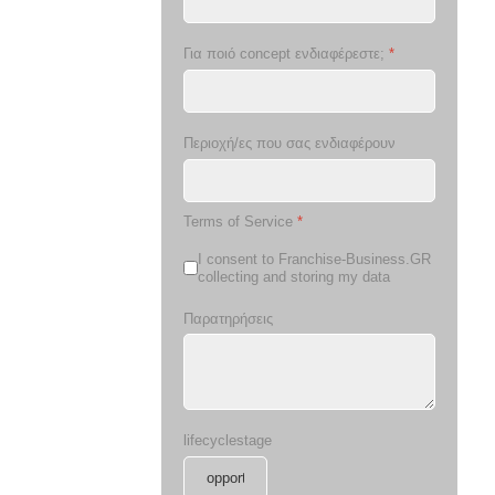
Για ποιό concept ενδιαφέρεστε;
*
Περιοχή/ες που σας ενδιαφέρουν
Terms of Service
*
I consent to Franchise-Business.GR
collecting and storing my data
Παρατηρήσεις
lifecyclestage