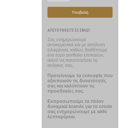
Υποβολή
ΑΠΕΥΘΥΝΘΕΙΤΕ ΣΕ ΕΜΑΣ!
Σας ενημερώνουμε
αντικειμενικά και με απόλυτη
ειλικρίνεια, καθώς διαθέτουμε
ένα ευρύ portfolio επιλογών,
ικανό να ικανοποιήσει τις
ανάγκες σας.
Προτείνουμε τα concepts που
αξιοποιούν τις δυνατότητές
σας και καλύπτουν τις
προσδοκίες σας.
Εκπροσωπούμε τα πλέον
δυναμικά brands για τα οποία
σας ενημερώνουμε με κάθε
λεπτομέρεια.