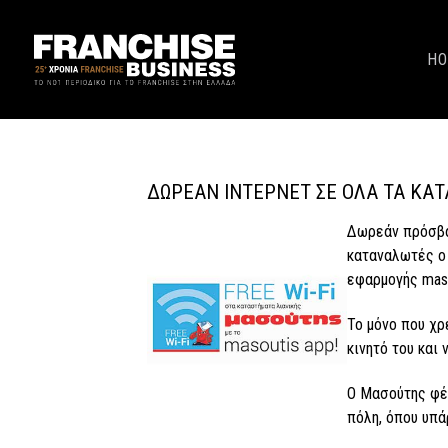
H
ΔΩΡΕΆΝ ΊΝΤΕΡΝΕΤ ΣΕ ΌΛΑ ΤΑ ΚΑ
Δωρεάν πρόσβασ
καταναλωτές ο
εφαρμογής maso
Το μόνο που χρ
κινητό του και 
Ο Μασούτης φέρ
πόλη, όπου υπά