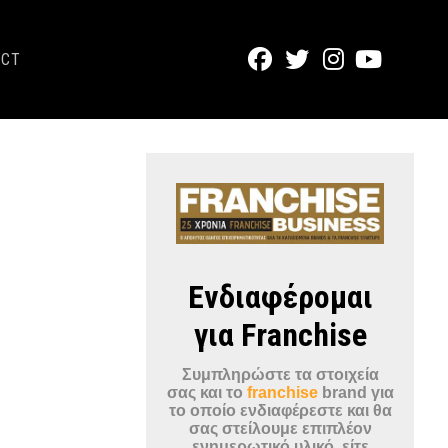
ACT
Ενδιαφέρομαι
για Franchise
Συμπληρώστε τα στοιχεία
σας και το
franchise
brand για
το οποίο ενδιαφέρεστε και θα
σας στείλουμε επιπλέον
ενημερωτικό υλικό, είτε