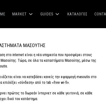
OME
MARKET
GUIDES
ΚΑΤΑΛΟΓΟΣ
CONT
ΤΑΣΤΉΜΑΤΑ ΜΑΣΟΎΤΗΣ
η στο internet είναι η νέα υπηρεσία που προσφέρει στους
 Μασούτης. Τώρα, σε όλα τα καταστήματα Μασούτης, μέσω της
utis.
ειάζεται είναι να κατεβάσει κανείς την εφαρμογή masoutis στο
να επιλέξει «σύνδεση» από το tab «free wi-fi».
νει πρώτος το δωρεάν ίντερνετ σε κάθε γειτονιά, σε κάθε
ρχει δικό του κατάστημα.