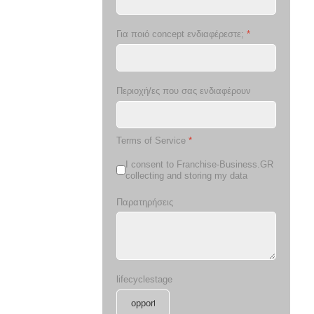
Για ποιό concept ενδιαφέρεστε;
*
Περιοχή/ες που σας ενδιαφέρουν
Terms of Service
*
I consent to Franchise-Business.GR
collecting and storing my data
Παρατηρήσεις
lifecyclestage