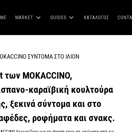
OME
MARKET
GUIDES
ΚΑΤΑΛΟΓΟΣ
CONT
OKACCINO ΣΎΝΤΟΜΑ ΣΤΟ ΙΛΙΟΝ
ect των MOKACCINO,
ισπανο-καραϊβική κουλτούρα
ς, ξεκινά σύντομα και στο
καφέδες, ροφήματα και σνακς.
ACCINO ξεχωρίζουν για το design τους σε χρώματα από τις