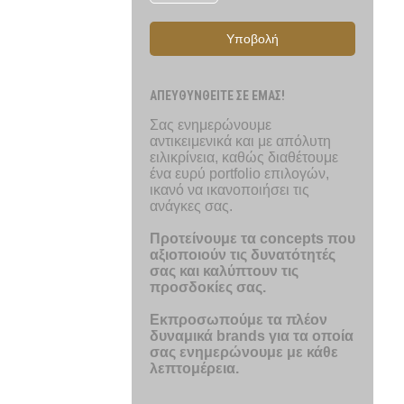
Υποβολή
ΑΠΕΥΘΥΝΘΕΙΤΕ ΣΕ ΕΜΑΣ!
Σας ενημερώνουμε
αντικειμενικά και με απόλυτη
ειλικρίνεια, καθώς διαθέτουμε
ένα ευρύ portfolio επιλογών,
ικανό να ικανοποιήσει τις
ανάγκες σας.
Προτείνουμε τα concepts που
αξιοποιούν τις δυνατότητές
σας και καλύπτουν τις
προσδοκίες σας.
Εκπροσωπούμε τα πλέον
δυναμικά brands για τα οποία
σας ενημερώνουμε με κάθε
λεπτομέρεια.