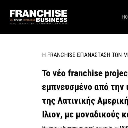
H
Η FRANCHISE ΕΠΑΝΆΣΤΑΣΗ ΤΩΝ M
Το νέο franchise proj
εμπνευσμένο από την 
της Λατινικής Αμερική
Ιλιον, με μοναδικούς 
Με έντονα διαφοροποιητικά στοιχεία, τα MOK