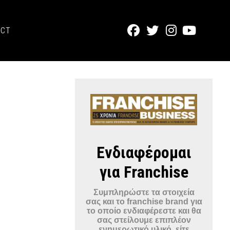
ACT
Ενδιαφέρομαι
για Franchise
Συμπληρώστε τα στοιχεία
σας και το franchise brand για
το οποίο ενδιαφέρεστε και θα
σας στείλουμε επιπλέον
ενημερωτικό υλικό, είτε