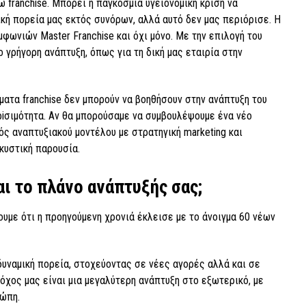
ω franchise. Μπορεί η παγκόσμια υγειονομική κρίση να
κή πορεία μας εκτός συνόρων, αλλά αυτό δεν μας περιόρισε. Η
φωνιών Master Franchise και όχι μόνο. Με την επιλογή του
ο γρήγορη ανάπτυξη, όπως για τη δική μας εταιρία στην
ματα franchise δεν μπορούν να βοηθήσουν στην ανάπτυξη του
ρiσιμότητα. Αν θα μπορούσαμε να συμβουλέψουμε ένα νέο
ς αναπτυξιακού μοντέλου με στρατηγική marketing και
κυστική παρουσία.
αι το πλάνο ανάπτυξής σας;
υμε ότι η προηγούμενη χρονιά έκλεισε με το άνοιγμα 60 νέων
 δυναμική πορεία, στοχεύοντας σε νέες αγορές αλλά και σε
όχος μας είναι μια μεγαλύτερη ανάπτυξη στο εξωτερικό, με
ρώπη.