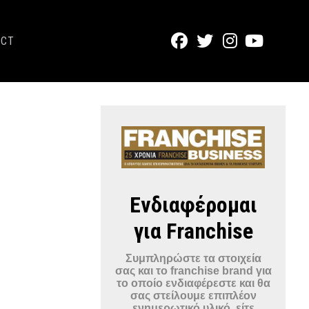
ACT
Ενδιαφέρομαι
για Franchise
Συμπληρώστε τα στοιχεία
σας και το franchise brand για
το οποίο ενδιαφέρεστε και θα
σας στείλουμε επιπλέον
ενημερωτικό υλικό, είτε