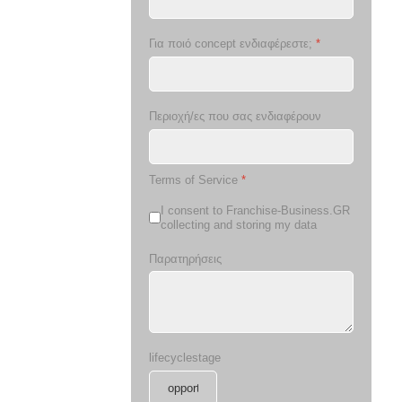
Για ποιό concept ενδιαφέρεστε;
*
Περιοχή/ες που σας ενδιαφέρουν
Terms of Service
*
I consent to Franchise-Business.GR
collecting and storing my data
Παρατηρήσεις
lifecyclestage