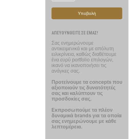
Υποβολή
ΑΠΕΥΘΥΝΘΕΙΤΕ ΣΕ ΕΜΑΣ!
Σας ενημερώνουμε
αντικειμενικά και με απόλυτη
ειλικρίνεια, καθώς διαθέτουμε
ένα ευρύ portfolio επιλογών,
ικανό να ικανοποιήσει τις
ανάγκες σας.
Προτείνουμε τα concepts που
αξιοποιούν τις δυνατότητές
σας και καλύπτουν τις
προσδοκίες σας.
Εκπροσωπούμε τα πλέον
δυναμικά brands για τα οποία
σας ενημερώνουμε με κάθε
λεπτομέρεια.