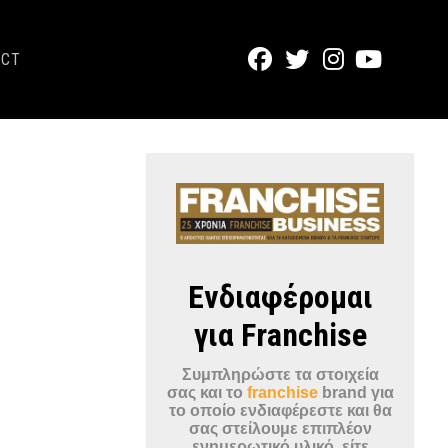
ACT
Ενδιαφέρομαι
για Franchise
Συμπληρώστε τα στοιχεία
σας και το
franchise
brand για
το οποίο ενδιαφέρεστε και θα
σας στείλουμε επιπλέον
ενημερωτικό υλικό, είτε