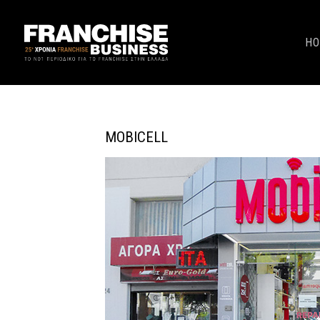
H
ΜOBICELL