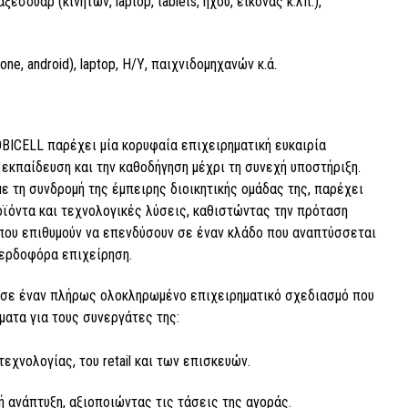
εσουάρ (κινητών, laptop, tablets, ήχου, εικόνας κ.λπ.),
e, android), laptop, Η/Υ, παιχνιδομηχανών κ.ά.
OBICELL παρέχει μία κορυφαία επιχειρηματική ευκαιρία
 εκπαίδευση και την καθοδήγηση μέχρι τη συνεχή υποστήριξη.
με τη συνδρομή της έμπειρης διοικητικής ομάδας της, παρέχει
οϊόντα και τεχνολογικές λύσεις, καθιστώντας την πρόταση
ς που επιθυμούν να επενδύσουν σε έναν κλάδο που αναπτύσσεται
κερδοφόρα επιχείρηση.
ι σε έναν πλήρως ολοκληρωμένο επιχειρηματικό σχεδιασμό που
ματα για τους συνεργάτες της:
εχνολογίας, του retail και των επισκευών.
 ανάπτυξη, αξιοποιώντας τις τάσεις της αγοράς.