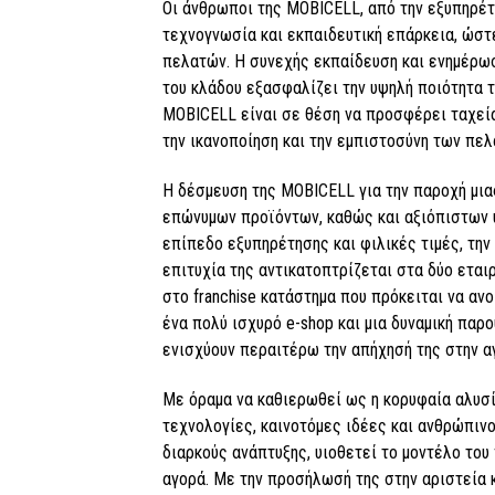
Οι άνθρωποι της MOBICELL, από την εξυπηρέτ
τεχνογνωσία και εκπαιδευτική επάρκεια, ώστ
πελατών. Η συνεχής εκπαίδευση και ενημέρωσ
του κλάδου εξασφαλίζει την υψηλή ποιότητα 
MOBICELL είναι σε θέση να προσφέρει ταχεί
την ικανοποίηση και την εμπιστοσύνη των πελ
Η δέσμευση της MOBICELL για την παροχή μια
επώνυμων προϊόντων, καθώς και αξιόπιστων υ
επίπεδο εξυπηρέτησης και φιλικές τιμές, την
επιτυχία της αντικατοπτρίζεται στα δύο εται
στο franchise κατάστημα που πρόκειται να αν
ένα πολύ ισχυρό e-shop και μια δυναμική παρου
ενισχύουν περαιτέρω την απήχησή της στην α
Με όραμα να καθιερωθεί ως η κορυφαία αλυσ
τεχνολογίες, καινοτόμες ιδέες και ανθρώπινο
διαρκούς ανάπτυξης, υιοθετεί το μοντέλο του 
αγορά. Με την προσήλωσή της στην αριστεία κα