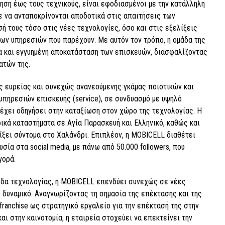
ηση έως τους τεχνικούς, είναι εφοδιασμένοι με την κατάλληλη
ε να ανταποκρίνονται αποδοτικά στις απαιτήσεις των
ή τους τόσο στις νέες τεχνολογίες, όσο και στις εξελίξεις
των υπηρεσιών που παρέχουν. Με αυτόν τον τρόπο, η ομάδα της
α και εγγυημένη αποκατάσταση των επισκευών, διασφαλίζοντας
ατών της.
ς ευρείας και συνεχώς ανανεούμενης γκάμας ποιοτικών και
πηρεσιών επισκευής (service), σε συνδυασμό με υψηλό
 έχει οδηγήσει στην καταξίωση στον χώρο της τεχνολογίας. Η
ρικά καταστήματα σε Αγία Παρασκευή και Ελληνικό, καθώς και
οίξει σύντομα στο Χαλάνδρι. Επιπλέον, η MOBICELL διαθέτει
σία στα social media, με πάνω από 50.000 followers, που
γορά.
ίδα τεχνολογίας, η MOBICELL επενδύει συνεχώς σε νέες
 δυναμικό. Αναγνωρίζοντας τη σημασία της επέκτασης και της
franchise ως στρατηγικό εργαλείο για την επέκτασή της στην
ι στην καινοτομία, η εταιρεία στοχεύει να επεκτείνει την