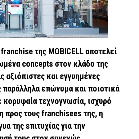
 franchise της MOBICELL αποτελεί
ωμένα concepts στον κλάδο της
ς αξιόπιστες και εγγυημένες
ς παράλληλα επώνυμα και ποιοτικά
ε κορυφαία τεχνογνωσία, ισχυρό
 προς τους franchisees της, η
υα της επιτυχίας για την
ησή τους στον συνεχώς