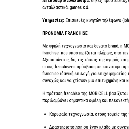
Αξεσουάρ & Αναλώσιμα:
Θήκες προστασίας, αξ
ανταλλακτικά, games κ.ά.
Υπηρεσίες:
Επισκευές κινητών τηλέφωνα (iphon
ΠΡΟΝΟΜΙΑ FRANCHISE
Με υψηλή τεχνογνωσία και δυνατό brand, η M
franchise, που υποστηρίζεται πλήρως, από την
Αξιοποιώντας, δε, τις τάσεις της αγοράς και 
στους franchisees πρόσβαση σε καινοτόμα πρ
franchise ιδανική επιλογή για επιχειρηματίε
συνεχώς και να χτίσουν μια επιτυχημένη και 
Η πρόταση franchise της MOBICELL βασίζετα
περιλαμβάνει σημαντικά οφέλη και πλεονεκτή
Κορυφαία τεχνογνωσία, στους τομείς της τ
Δραστηριοποίηση σε έναν κλάδο με συνεχή