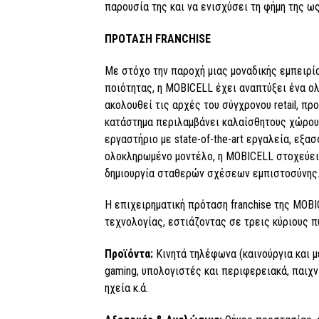
παρουσία της και να ενισχύσει τη φήμη της ω
ΠΡΟΤΑΣΗ FRANCHISE
Με στόχο την παροχή μιας μοναδικής εμπειρ
ποιότητας, η MOBICELL έχει αναπτύξει ένα ο
ακολουθεί τις αρχές του σύγχρονου retail, π
κατάστημα περιλαμβάνει καλαίσθητους χώρου
εργαστήριο με state-of-the-art εργαλεία, εξα
ολοκληρωμένο μοντέλο, η MOBICELL στοχεύει 
δημιουργία σταθερών σχέσεων εμπιστοσύνης
Η επιχειρηματική πρόταση franchise της MOB
τεχνολογίας, εστιάζοντας σε τρεις κύριους 
Προϊόντα:
Κινητά τηλέφωνα (καινούργια και με
gaming, υπολογιστές και περιφερειακά, παιχν
ηχεία κ.ά.