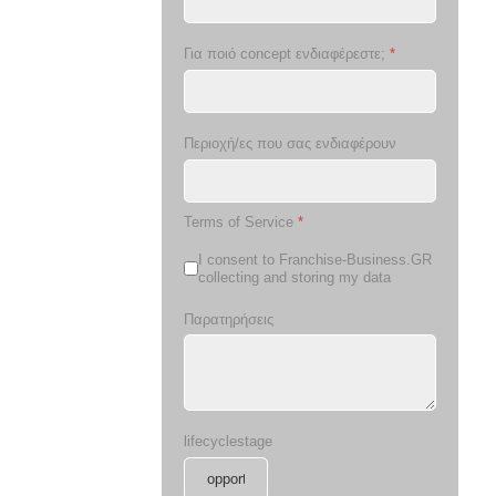
Για ποιό concept ενδιαφέρεστε;
*
Περιοχή/ες που σας ενδιαφέρουν
Terms of Service
*
I consent to Franchise-Business.GR
collecting and storing my data
Παρατηρήσεις
lifecyclestage