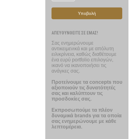
Υποβολή
ΑΠΕΥΘΥΝΘΕΙΤΕ ΣΕ ΕΜΑΣ!
Σας ενημερώνουμε
αντικειμενικά και με απόλυτη
ειλικρίνεια, καθώς διαθέτουμε
ένα ευρύ portfolio επιλογών,
ικανό να ικανοποιήσει τις
ανάγκες σας.
Προτείνουμε τα concepts που
αξιοποιούν τις δυνατότητές
σας και καλύπτουν τις
προσδοκίες σας.
Εκπροσωπούμε τα πλέον
δυναμικά brands για τα οποία
σας ενημερώνουμε με κάθε
λεπτομέρεια.