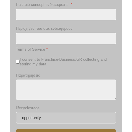
Για ποιό concept ενδιαφέρεστε;
*
Περιοχή/ες που σας ενδιαφέρουν
Terms of Service
*
I consent to Franchise-Business.GR collecting and
storing my data
Παρατηρήσεις
lifecyclestage