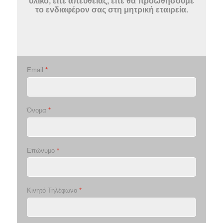
υλικό, είτε απευθείας, είτε θα προωθήσουμε
το ενδιαφέρον σας στη μητρική εταιρεία.
Email
*
Όνομα
*
Επώνυμο
*
Κινητό Τηλέφωνο
*