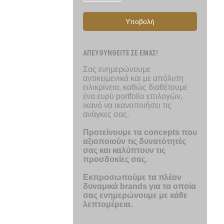
Υποβολή
ΑΠΕΥΘΥΝΘΕΙΤΕ ΣΕ ΕΜΑΣ!
Σας ενημερώνουμε
αντικειμενικά και με απόλυτη
ειλικρίνεια, καθώς διαθέτουμε
ένα ευρύ portfolio επιλογών,
ικανό να ικανοποιήσει τις
ανάγκες σας.
Προτείνουμε τα concepts που
αξιοποιούν τις δυνατότητές
σας και καλύπτουν τις
προσδοκίες σας.
Εκπροσωπούμε τα πλέον
δυναμικά brands για τα οποία
σας ενημερώνουμε με κάθε
λεπτομέρεια.