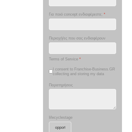
Για ποιό concept ενδιαφέρεστε;
*
Περιοχή/ες που σας ενδιαφέρουν
Terms of Service
*
I consent to Franchise-Business.GR
collecting and storing my data
Παρατηρήσεις
lifecyclestage