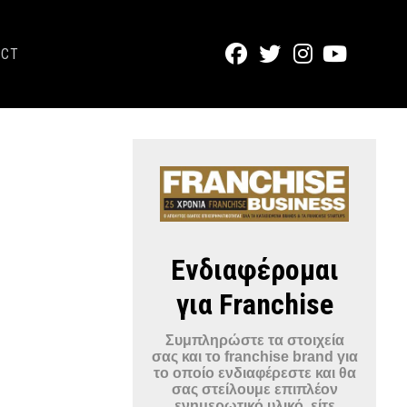
ACT
Ενδιαφέρομαι
για Franchise
Συμπληρώστε τα στοιχεία
σας και το franchise brand για
το οποίο ενδιαφέρεστε και θα
σας στείλουμε επιπλέον
ενημερωτικό υλικό, είτε