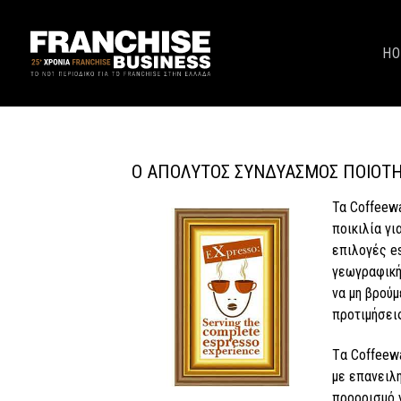
H
Ο ΑΠΌΛΥΤΟΣ ΣΥΝΔΥΑΣΜΌΣ ΠΟΙΌΤΗΤ
Τα Coffeew
ποικιλία γι
επιλογές es
γεωγραφική
να μη βρούμ
προτιμήσεις
Tα Coffeew
με επανειλ
προορισμό 