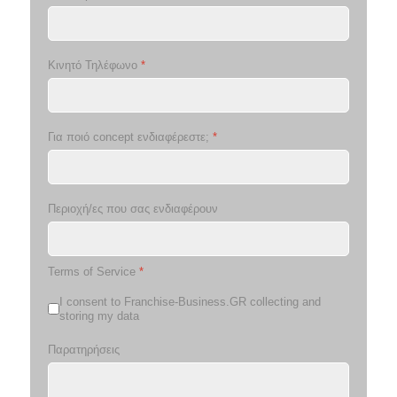
Κινητό Τηλέφωνο
*
Για ποιό concept ενδιαφέρεστε;
*
Περιοχή/ες που σας ενδιαφέρουν
Terms of Service
*
I consent to Franchise-Business.GR collecting and
storing my data
Παρατηρήσεις