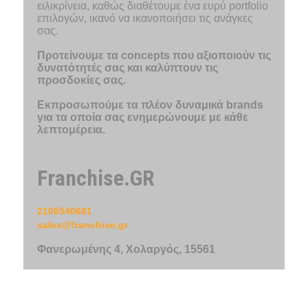
ειλικρίνεια, καθώς διαθέτουμε ένα ευρύ portfolio
επιλογών, ικανό να ικανοποιήσει τις ανάγκες
σας.
Προτείνουμε τα concepts που αξιοποιούν τις
δυνατότητές σας και καλύπτουν τις
προσδοκίες σας.
Εκπροσωπούμε τα πλέον δυναμικά brands
για τα οποία σας ενημερώνουμε με κάθε
λεπτομέρεια.
Franchise.GR
2106540681
sales@franchise.gr
Φανερωμένης 4, Χολαργός, 15561