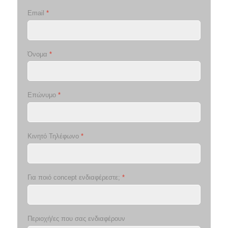
Email
*
Όνομα
*
Επώνυμο
*
Κινητό Τηλέφωνο
*
Για ποιό concept ενδιαφέρεστε;
*
Περιοχή/ες που σας ενδιαφέρουν