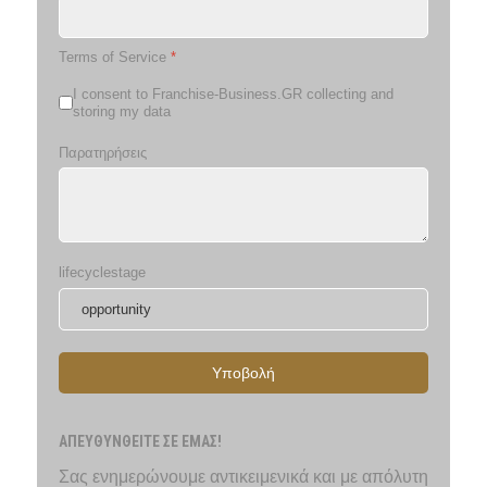
Terms of Service
*
I consent to Franchise-Business.GR collecting and
storing my data
Παρατηρήσεις
lifecyclestage
Υποβολή
ΑΠΕΥΘΥΝΘΕΙΤΕ ΣΕ ΕΜΑΣ!
Σας ενημερώνουμε αντικειμενικά και με απόλυτη