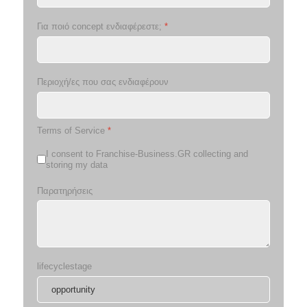
Για ποιό concept ενδιαφέρεστε;
*
Περιοχή/ες που σας ενδιαφέρουν
Terms of Service
*
I consent to Franchise-Business.GR collecting and
storing my data
Παρατηρήσεις
lifecyclestage