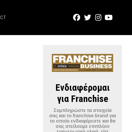
ACT
Ενδιαφέρομαι
για Franchise
Συμπληρώστε τα στοιχεία
σας και το franchise brand για
το οποίο ενδιαφέρεστε και θα
σας στείλουμε επιπλέον
ενημερωτικό υλικό, είτε