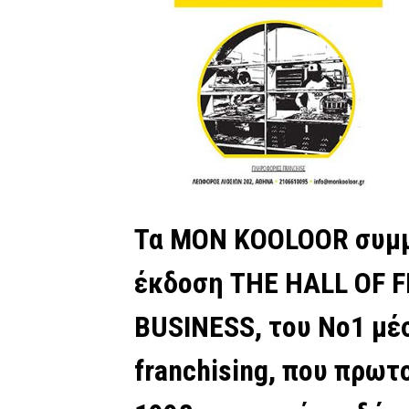
Τα MON KOOLOOR συμμ
έκδοση THE HALL OF 
BUSINESS, του Νο1 μέ
franchising, που πρω