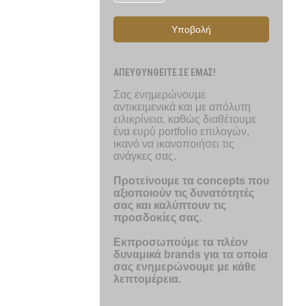
Υποβολή
ΑΠΕΥΘΥΝΘΕΙΤΕ ΣΕ ΕΜΑΣ!
Σας ενημερώνουμε
αντικειμενικά και με απόλυτη
ειλικρίνεια, καθώς διαθέτουμε
ένα ευρύ portfolio επιλογών,
ικανό να ικανοποιήσει τις
ανάγκες σας.
Προτείνουμε τα concepts που
αξιοποιούν τις δυνατότητές
σας και καλύπτουν τις
προσδοκίες σας.
Εκπροσωπούμε τα πλέον
δυναμικά brands για τα οποία
σας ενημερώνουμε με κάθε
λεπτομέρεια.