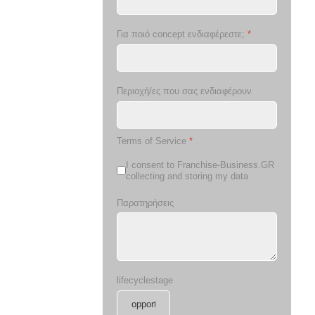
Για ποιό concept ενδιαφέρεστε;
*
Περιοχή/ες που σας ενδιαφέρουν
Terms of Service
*
I consent to Franchise-Business.GR
collecting and storing my data
Παρατηρήσεις
lifecyclestage