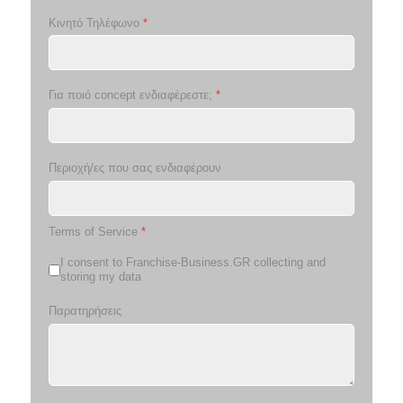
Κινητό Τηλέφωνο
*
Για ποιό concept ενδιαφέρεστε;
*
Περιοχή/ες που σας ενδιαφέρουν
Terms of Service
*
I consent to Franchise-Business.GR collecting and
storing my data
Παρατηρήσεις