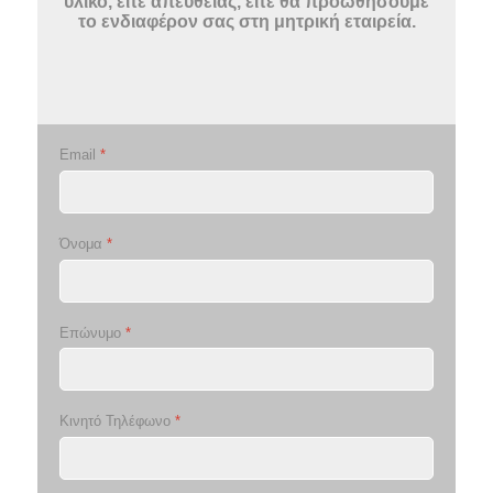
υλικό, είτε απευθείας, είτε θα προωθήσουμε
το ενδιαφέρον σας στη μητρική εταιρεία.
Email
*
Όνομα
*
Επώνυμο
*
Κινητό Τηλέφωνο
*