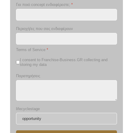
Για ποιό concept ενδιαφέρεστε;
*
Περιοχή/ες που σας ενδιαφέρουν
Terms of Service
*
I consent to Franchise-Business.GR collecting and
storing my data
Παρατηρήσεις
lifecyclestage