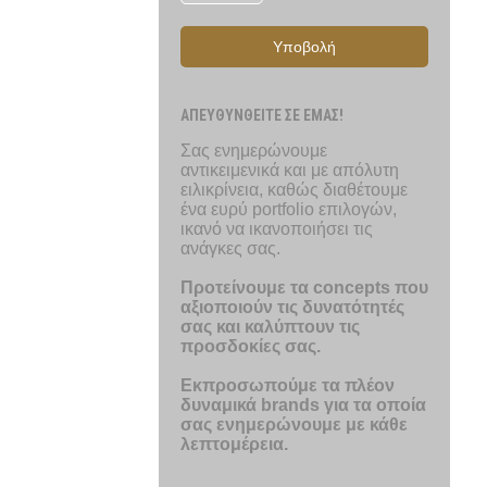
Υποβολή
ΑΠΕΥΘΥΝΘΕΙΤΕ ΣΕ ΕΜΑΣ!
Σας ενημερώνουμε
αντικειμενικά και με απόλυτη
ειλικρίνεια, καθώς διαθέτουμε
ένα ευρύ portfolio επιλογών,
ικανό να ικανοποιήσει τις
ανάγκες σας.
Προτείνουμε τα concepts που
αξιοποιούν τις δυνατότητές
σας και καλύπτουν τις
προσδοκίες σας.
Εκπροσωπούμε τα πλέον
δυναμικά brands για τα οποία
σας ενημερώνουμε με κάθε
λεπτομέρεια.