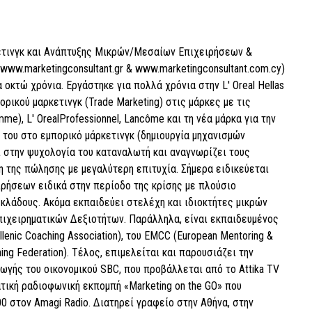
τινγκ και Ανάπτυξης Μικρών/Μεσαίων Επιχειρήσεων &
www.marketingconsultant.gr & www.marketingconsultant.com.cy)
οκτώ χρόνια. Εργάστηκε για πολλά χρόνια στην L' Oreal Hellas
ορικού μαρκετινγκ (Trade Marketing) στις μάρκες με τις
), L' OrealProfessionnel, Lancôme και τη νέα μάρκα για την
α του στο εμπορικό μάρκετινγκ (δημιουργία μηχανισμών
ί στην ψυχολογία του καταναλωτή και αναγνωρίζει τους
η της πώλησης με μεγαλύτερη επιτυχία. Σήμερα ειδικεύεται
ιρήσεων ειδικά στην περίοδο της κρίσης με πλούσιο
κλάδους. Ακόμα εκπαιδεύει στελέχη και ιδιοκτήτες μικρών
πιχειρηματικών Δεξιοτήτων. Παράλληλα, είναι εκπαιδευμένος
lenic Coaching Association), του EMCC (European Mentoring &
ching Federation). Τέλος, επιμελείται και παρουσιάζει την
γωγής του οικονομικού SBC, που προβάλλεται από το Attika TV
ατική ραδιοφωνική εκπομπή «Marketing on the GO» που
0 στον Amagi Radio. Διατηρεί γραφείο στην Αθήνα, στην