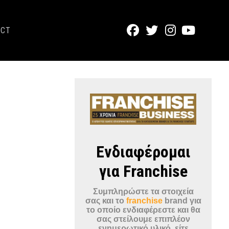
ACT
Ενδιαφέρομαι
για Franchise
Συμπληρώστε τα στοιχεία
σας και το
franchise
brand για
το οποίο ενδιαφέρεστε και θα
σας στείλουμε επιπλέον
ενημερωτικό υλικό, είτε