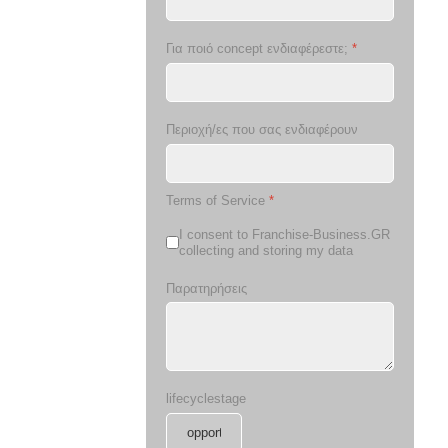
Για ποιό concept ενδιαφέρεστε;
*
Περιοχή/ες που σας ενδιαφέρουν
Terms of Service
*
I consent to Franchise-Business.GR
collecting and storing my data
Παρατηρήσεις
lifecyclestage