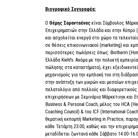
Βιογραφικό Συγγραφέα:
Ο
Θέμης Σαρανταένας
είναι Σύμβουλος Μάρκε
Επιχειρηματιών στην Ελλάδα και στην Κύπρο (
και ασχολείται ενεργά στο χώρο τα τελευταία 
σε θέσεις επικοινωνιακού (marketing) και εμπ
περισσότερες πωλήσεις όπως: Biotherm (Homme
Ελλάδα Kiehl's. Ακόμα με την πολυετή εμπειρί
πώλησης στα καταστήματα), έχει εξειδικευτε
μηχανισμούς για την εμπλοκή του στη διάδρασ
στην ανάπτυξη των μικρών και μεσαίων επιχε
πελατολόγιο από πολλούς και διαφορετικούς 
επιχειρήσεων με Σεμινάρια Μάρκετινγκ και Ε
Business & Personal Coach, μέλος του HCA (Hel
Coaching Council) & του ICF (International Coa
θεματική εκπομπή Marketing in Practice, παρα
κάθε Τετάρτη 23.00, καθώς και την επιχειρημ
μεταδίδεται ζωντανά κάθε Σάββατο 14.00-16.0