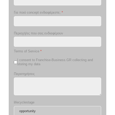
Για ποιό concept ενδιαφέρεστε;
*
Περιοχή/ες που σας ενδιαφέρουν
Terms of Service
*
I consent to Franchise-Business.GR collecting and
storing my data
Παρατηρήσεις
lifecyclestage