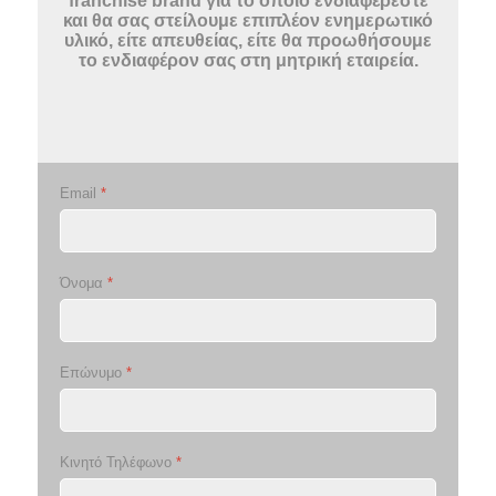
franchise brand για το οποίο ενδιαφέρεστε
και θα σας στείλουμε επιπλέον ενημερωτικό
υλικό, είτε απευθείας, είτε θα προωθήσουμε
το ενδιαφέρον σας στη μητρική εταιρεία.
Email
*
Όνομα
*
Επώνυμο
*
Κινητό Τηλέφωνο
*