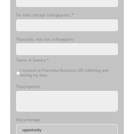
Για ποιό concept ενδιαφέρεστε;
*
Περιοχή/ες που σας ενδιαφέρουν
Terms of Service
*
I consent to Franchise-Business.GR collecting and
storing my data
Παρατηρήσεις
lifecyclestage