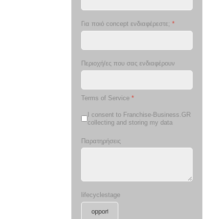
Για ποιό concept ενδιαφέρεστε;
*
Περιοχή/ες που σας ενδιαφέρουν
Terms of Service
*
I consent to Franchise-Business.GR
collecting and storing my data
Παρατηρήσεις
lifecyclestage