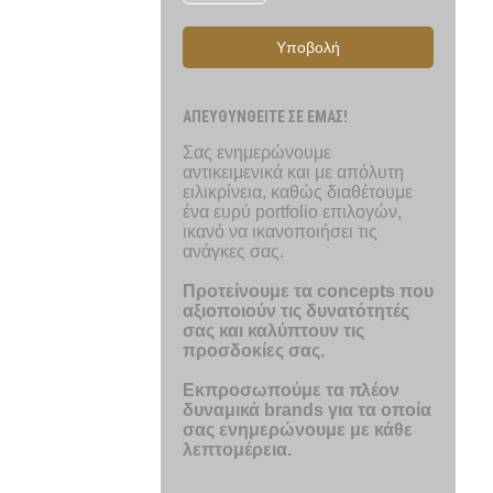
Υποβολή
ΑΠΕΥΘΥΝΘΕΙΤΕ ΣΕ ΕΜΑΣ!
Σας ενημερώνουμε
αντικειμενικά και με απόλυτη
ειλικρίνεια, καθώς διαθέτουμε
ένα ευρύ portfolio επιλογών,
ικανό να ικανοποιήσει τις
ανάγκες σας.
Προτείνουμε τα concepts που
αξιοποιούν τις δυνατότητές
σας και καλύπτουν τις
προσδοκίες σας.
Εκπροσωπούμε τα πλέον
δυναμικά brands για τα οποία
σας ενημερώνουμε με κάθε
λεπτομέρεια.