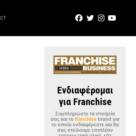
ACT
Ενδιαφέρομαι
για Franchise
Συμπληρώστε τα στοιχεία
σας και το
franchise
brand για
το οποίο ενδιαφέρεστε και θα
σας στείλουμε επιπλέον
ενημερωτικό υλικό, είτε