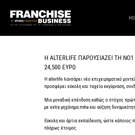
H
Η ALTERLIFE ΠΑΡΟΥΣΙΆΖΕΙ ΤΗ ΝΟ
24,500 ΕΥΡΏ
Η alterlife λανσάρει νέο επιχειρηματικό μοντ
προσφέρει εύκολη και ταχεία εκγύμναση, συνδυ
Μια μοναδική επένδυση καθώς ο στόχος πρώτο
με extra μηχάνημα miha και αύξηση δυναμικότη
Εύκολη και άρτια εκπαίδευση, ώστε κάποιος π
πλήρως έτοιμος.