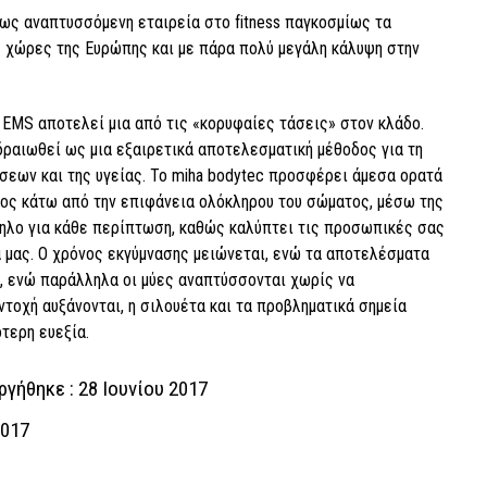
χέως αναπτυσσόμενη εταιρεία στο fitness παγκοσμίως τα
ς χώρες της Ευρώπης και με πάρα πολύ μεγάλη κάλυψη στην
EMS αποτελεί μια από τις «κορυφαίες τάσεις» στον κλάδο.
δραιωθεί ως μια εξαιρετικά αποτελεσματική μέθοδος για τη
σεων και της υγείας. Το miha bodytec προσφέρει άμεσα ορατά
ος κάτω από την επιφάνεια ολόκληρου του σώματος, μέσω της
ληλο για κάθε περίπτωση, καθώς καλύπτει τις προσωπικές σας
α μας. Ο χρόνος εκγύμνασης μειώνεται, ενώ τα αποτελέσματα
ι, ενώ παράλληλα οι μύες αναπτύσσονται χωρίς να
ντοχή αυξάνονται, η σιλουέτα και τα προβληματικά σημεία
τερη ευεξία.
γήθηκε : 28 Ιουνίου 2017
2017