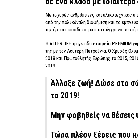
σε ένα κλάδο με ιδιαίτερα
Με ισχυρές ανθρώπινες και υλικοτεχνικές υπ
από την πολυκάναλη διαφήμιση και το εμπνευσ
την άρτια εκπαίδευση και τα σύγχρονα συστή
Η ALTERLIFE, η ηγέτιδα εταιρεία PREMIUM γυ
της με τον Λευτέρη Πετρούνια. Ο Χρυσός Ολυ
2018 και Πρωταθλητής Ευρώπης το 2015, 2016
2019.
Άλλαξε ζωή! Δώσε στο σώ
το 2019!
Μην φοβηθείς να θέσεις 
Τώρα πλέον ξέρεις που κ