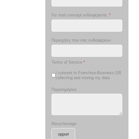
Για ποιό concept ενδιαφέρεστε;
*
Περιοχή/ες που σας ενδιαφέρουν
Terms of Service
*
I consent to Franchise-Business.GR
collecting and storing my data
Παρατηρήσεις
lifecyclestage