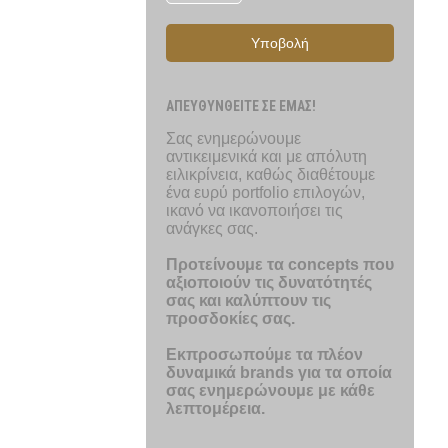
Υποβολή
ΑΠΕΥΘΥΝΘΕΙΤΕ ΣΕ ΕΜΑΣ!
Σας ενημερώνουμε
αντικειμενικά και με απόλυτη
ειλικρίνεια, καθώς διαθέτουμε
ένα ευρύ portfolio επιλογών,
ικανό να ικανοποιήσει τις
ανάγκες σας.
Προτείνουμε τα concepts που
αξιοποιούν τις δυνατότητές
σας και καλύπτουν τις
προσδοκίες σας.
Εκπροσωπούμε τα πλέον
δυναμικά brands για τα οποία
σας ενημερώνουμε με κάθε
λεπτομέρεια.