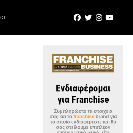
ACT
Ενδιαφέρομαι
για Franchise
Συμπληρώστε τα στοιχεία
σας και το
franchise
brand για
το οποίο ενδιαφέρεστε και θα
σας στείλουμε επιπλέον
ενημερωτικό υλικό, είτε