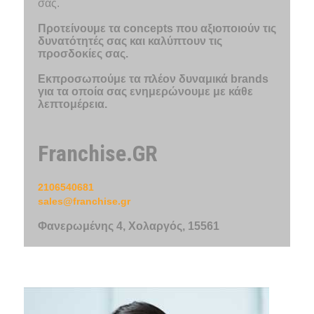
σας.
Προτείνουμε τα concepts που αξιοποιούν τις
δυνατότητές σας και καλύπτουν τις
προσδοκίες σας.
Εκπροσωπούμε τα πλέον δυναμικά brands
για τα οποία σας ενημερώνουμε με κάθε
λεπτομέρεια.
Franchise.GR
2106540681
sales@franchise.gr
Φανερωμένης 4, Χολαργός, 15561