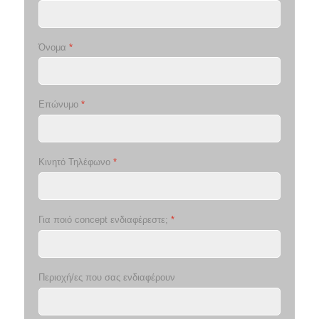
Όνομα
*
Επώνυμο
*
Κινητό Τηλέφωνο
*
Για ποιό concept ενδιαφέρεστε;
*
Περιοχή/ες που σας ενδιαφέρουν