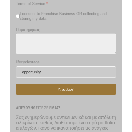
Terms of Service
*
I consent to Franchise-Business.GR collecting and
storing my data
Παρατηρήσεις
lifecyclestage
Υποβολή
ΑΠΕΥΘΥΝΘΕΙΤΕ ΣΕ ΕΜΑΣ!
Σας ενημερώνουμε αντικειμενικά και με απόλυτη
ειλικρίνεια, καθώς διαθέτουμε ένα ευρύ portfolio
επιλογών, ικανό να ικανοποιήσει τις ανάγκες