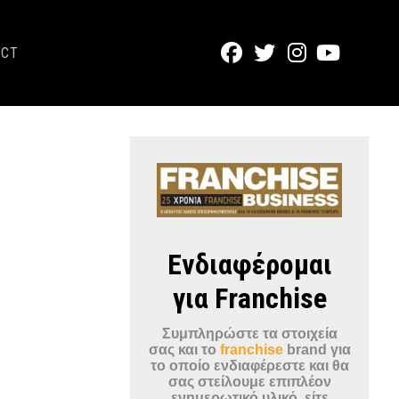
ACT
Ενδιαφέρομαι
για Franchise
Συμπληρώστε τα στοιχεία
σας και το
franchise
brand για
το οποίο ενδιαφέρεστε και θα
σας στείλουμε επιπλέον
ενημερωτικό υλικό, είτε