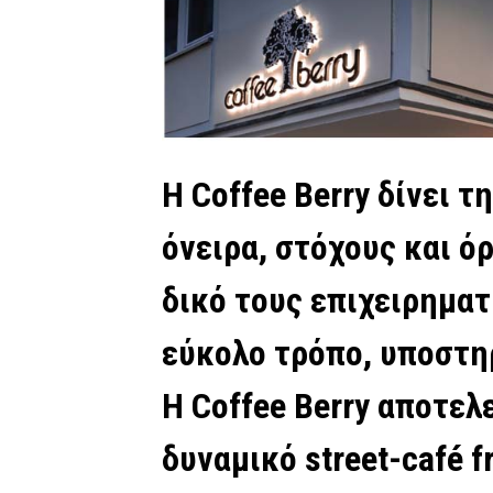
Η Coffee Berry δίνει 
όνειρα, στόχους και ό
δικό τους επιχειρηματ
εύκολο τρόπο, υποστη
Η Coffee Berry αποτελ
δυναμικό street-café f