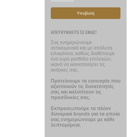
Υποβολή
ΑΠΕΥΘΥΝΘΕΙΤΕ ΣΕ ΕΜΑΣ!
Σας ενημερώνουμε
αντικειμενικά και με απόλυτη
ειλικρίνεια, καθώς διαθέτουμε
ένα ευρύ portfolio επιλογών,
ικανό να ικανοποιήσει τις
ανάγκες σας.
Προτείνουμε τα concepts που
αξιοποιούν τις δυνατότητές
σας και καλύπτουν τις
προσδοκίες σας.
Εκπροσωπούμε τα πλέον
δυναμικά brands για τα οποία
σας ενημερώνουμε με κάθε
λεπτομέρεια.