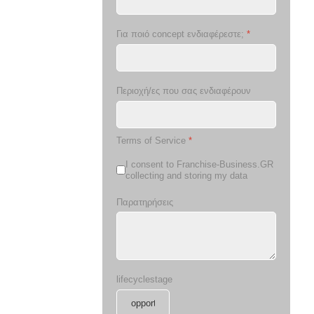
Για ποιό concept ενδιαφέρεστε;
*
Περιοχή/ες που σας ενδιαφέρουν
Terms of Service
*
I consent to Franchise-Business.GR
collecting and storing my data
Παρατηρήσεις
lifecyclestage