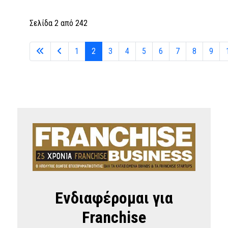
Σελίδα 2 από 242
1
2
3
4
5
6
7
8
9
Ενδιαφέρομαι για
Franchise