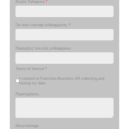
Κινητό Τηλέφωνο
*
Για ποιό concept ενδιαφέρεστε;
*
Περιοχή/ες που σας ενδιαφέρουν
Terms of Service
*
I consent to Franchise-Business.GR collecting and
storing my data
Παρατηρήσεις
lifecyclestage