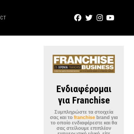
ACT
Ενδιαφέρομαι
για Franchise
Συμπληρώστε τα στοιχεία
σας και το
franchise
brand για
το οποίο ενδιαφέρεστε και θα
σας στείλουμε επιπλέον
ενημερωτικό υλικό, είτε