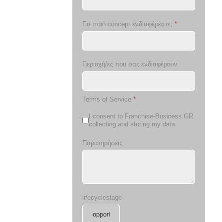
Για ποιό concept ενδιαφέρεστε;
*
Περιοχή/ες που σας ενδιαφέρουν
Terms of Service
*
I consent to Franchise-Business.GR
collecting and storing my data
Παρατηρήσεις
lifecyclestage