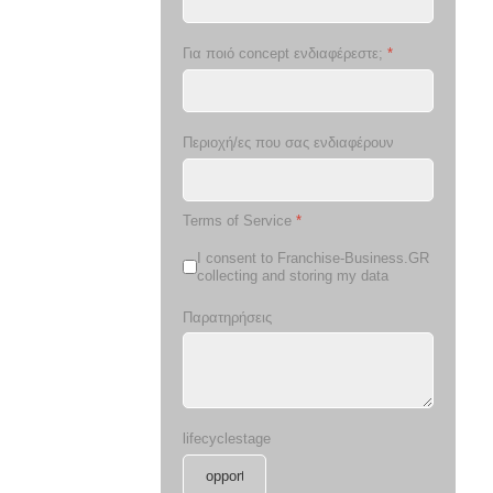
Για ποιό concept ενδιαφέρεστε;
*
Περιοχή/ες που σας ενδιαφέρουν
Terms of Service
*
I consent to Franchise-Business.GR
collecting and storing my data
Παρατηρήσεις
lifecyclestage