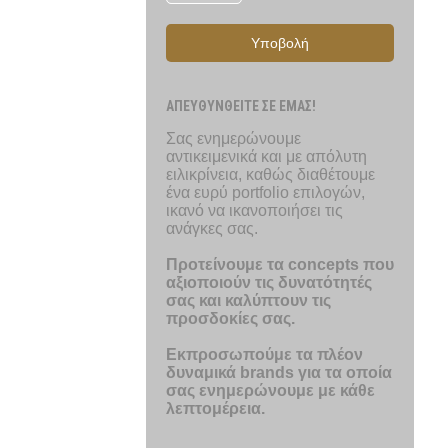
Υποβολή
ΑΠΕΥΘΥΝΘΕΙΤΕ ΣΕ ΕΜΑΣ!
Σας ενημερώνουμε
αντικειμενικά και με απόλυτη
ειλικρίνεια, καθώς διαθέτουμε
ένα ευρύ portfolio επιλογών,
ικανό να ικανοποιήσει τις
ανάγκες σας.
Προτείνουμε τα concepts που
αξιοποιούν τις δυνατότητές
σας και καλύπτουν τις
προσδοκίες σας.
Εκπροσωπούμε τα πλέον
δυναμικά brands για τα οποία
σας ενημερώνουμε με κάθε
λεπτομέρεια.