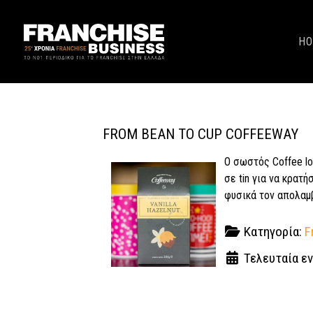
H
FROM BEAN TO CUP COFFEEWAY
Ο σωστός Coffee lo
σε tin για να κρατ
φυσικά τον απολαμ
Κατηγορία:
F
Τελευταία εν