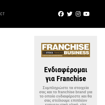
ACT
Ενδιαφέρομαι
για Franchise
Συμπληρώστε τα στοιχεία
σας και το franchise brand για
το οποίο ενδιαφέρεστε και θα
σας στείλουμε επιπλέον
ενημερωτικό υλικό, είτε