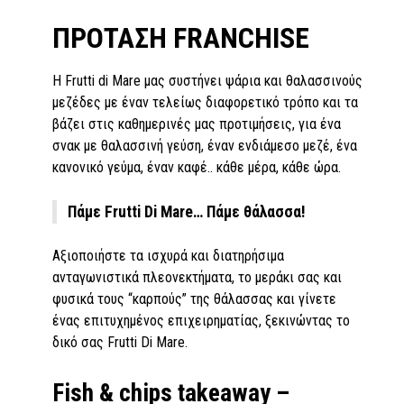
ΠΡΟΤΑΣΗ FRANCHISE
Η Frutti di Mare µας συστήνει ψάρια και θαλασσινούς
µεζέδες µε έναν τελείως διαφορετικό τρόπο και τα
βάζει στις καθηµερινές µας προτιµήσεις, για ένα
σνακ µε θαλασσινή γεύση, έναν ενδιάµεσο µεζέ, ένα
κανονικό γεύµα, έναν καφέ.. κάθε µέρα, κάθε ώρα.
Πάμε Frutti Di Mare… Πάμε θάλασσα!
Αξιοποιήστε τα ισχυρά και διατηρήσιμα
ανταγωνιστικά πλεονεκτήματα, το µεράκι σας και
φυσικά τους “καρπούς” της θάλασσας και γίνετε
ένας επιτυχημένος επιχειρηματίας, ξεκινώντας το
δικό σας Frutti Di Mare.
Fish & chips takeaway –