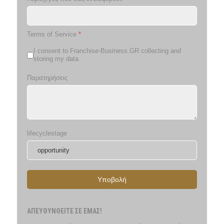
Terms of Service
*
I consent to Franchise-Business.GR collecting and
storing my data
Παρατηρήσεις
lifecyclestage
Υποβολή
ΑΠΕΥΘΥΝΘΕΙΤΕ ΣΕ ΕΜΑΣ!