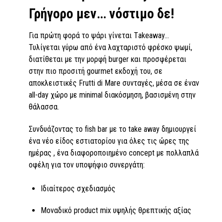
Γρήγορο µεν… νόστιµο δε!
Για πρώτη φορά το ψάρι γίνεται Τakeaway…
Τυλίγεται γύρω από ένα λαχταριστό φρέσκο ψωµί,
διατίθεται µε την µορφή burger και προσφέρεται
στην πιο προσιτή gourmet εκδοχή του, σε
αποκλειστικές Frutti di Mare συνταγές, µέσα σε έναν
all-day χώρο µε minimal διακόσµηση, βασισμένη στην
θάλασσα.
Συνδυάζοντας το fish bar με το take away δημιουργεί
ένα νέο είδος εστιατορίου για όλες τις ώρες της
ημέρας , ένα διαφοροποιημένο concept με πολλαπλά
οφέλη για τον υποψήφιο συνεργάτη:
Ιδιαίτερος σχεδιασμός
Μοναδικό product mix υψηλής θρεπτικής αξίας