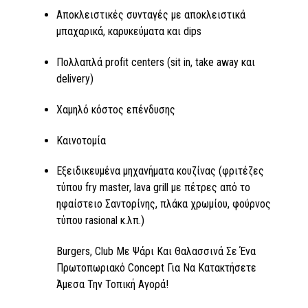
Αποκλειστικές συνταγές με αποκλειστικά
μπαχαρικά, καρυκεύματα και dips
Πολλαπλά profit centers (sit in, take away και
delivery)
Χαμηλό κόστος επένδυσης
Καινοτομία
Εξειδικευμένα μηχανήματα κουζίνας (φριτέζες
τύπου fry master, lava grill με πέτρες από το
ηφαίστειο Σαντορίνης, πλάκα χρωμίου, φούρνος
τύπου rasional κ.λπ.)
Burgers, Club Με Ψάρι Και Θαλασσινά Σε Ένα
Πρωτοπωριακό Concept Για Να Κατακτήσετε
Άμεσα Την Τοπική Αγορά!