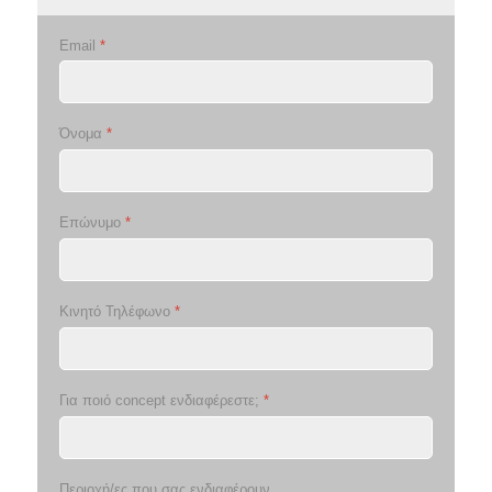
Email
*
Όνομα
*
Επώνυμο
*
Κινητό Τηλέφωνο
*
Για ποιό concept ενδιαφέρεστε;
*
Περιοχή/ες που σας ενδιαφέρουν