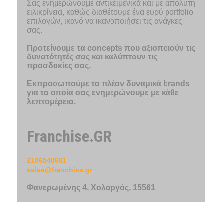
Σας ενημερώνουμε αντικειμενικά και με απόλυτη
ειλικρίνεια, καθώς διαθέτουμε ένα ευρύ portfolio
επιλογών, ικανό να ικανοποιήσει τις ανάγκες
σας.
Προτείνουμε τα concepts που αξιοποιούν τις
δυνατότητές σας και καλύπτουν τις
προσδοκίες σας.
Εκπροσωπούμε τα πλέον δυναμικά brands
για τα οποία σας ενημερώνουμε με κάθε
λεπτομέρεια.
Franchise.GR
2106540681
sales@franchise.gr
Φανερωμένης 4, Χολαργός, 15561