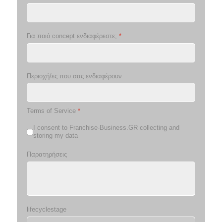
Για ποιό concept ενδιαφέρεστε;
*
Περιοχή/ες που σας ενδιαφέρουν
Terms of Service
*
I consent to Franchise-Business.GR collecting and
storing my data
Παρατηρήσεις
lifecyclestage