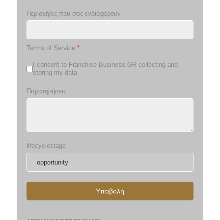
Περιοχή/ες που σας ενδιαφέρουν
Terms of Service
*
I consent to Franchise-Business.GR collecting and
storing my data
Παρατηρήσεις
lifecyclestage
Υποβολή