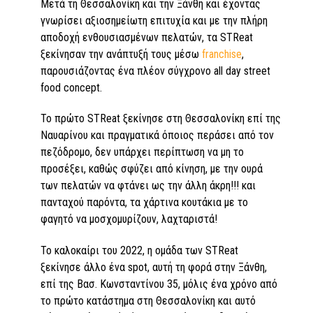
Μετά τη Θεσσαλονίκη και την Ξάνθη και έχοντας
γνωρίσει αξιοσημείωτη επιτυχία και με την πλήρη
αποδοχή ενθουσιασμένων πελατών, τα STReat
ξεκίνησαν την ανάπτυξή τους μέσω
franchise
,
παρουσιάζοντας ένα πλέον σύγχρονο all day street
food concept.
Το πρώτο STReat ξεκίνησε στη Θεσσαλονίκη επί της
Ναυαρίνου και πραγματικά όποιος περάσει από τον
πεζόδρομο, δεν υπάρχει περίπτωση να μη το
προσέξει, καθώς σφύζει από κίνηση, με την ουρά
των πελατών να φτάνει ως την άλλη άκρη!!! και
πανταχού παρόντα, τα χάρτινα κουτάκια με το
φαγητό να μοσχομυρίζουν, λαχταριστά!
Το καλοκαίρι του 2022, η ομάδα των STReat
ξεκίνησε άλλο ένα spot, αυτή τη φορά στην Ξάνθη,
επί της Βασ. Κωνσταντίνου 35, μόλις ένα χρόνο από
το πρώτο κατάστημα στη Θεσσαλονίκη και αυτό