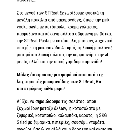
Στο μενού των STReat ξεχωρίζουμε φυσικά τη
μεγάλη ποικιλία από μακαρονάδες, όπως την pink
vodka pasta με κοτόπουλο, κρέμα γάλακτος,
παρμεζάνα και κόκκινη σάλτσα σβησμένη με βότκα,
την STReat Pasta με κοτόπουλο, μπέικον, λαχανικά
εποχής, τη μακαρονάδα 4 τυριά, τη λευκή μπολονέζ
με κιμά και λευκή σάλτσα, την καρμπονάρα, την al
pesto, αλλά και την επική γαριδομακαρονάδα!
Μόλις δοκιμάσεις μια φορά κάποια από τις
λαχταριστές μακαρονάδες των STReat, θα
επιστρέφεις κάθε μέρα!
Αξίζει να σημειώσουμε τις σαλάτες, όπου
ξεχωρίζουν μεταξύ άλλων, η κοτοσαλάτα με
ζυμαρικά, κοτόπουλο, καλαμπόκι, καρότο, η SKG
Salad με ζυμαρικά, πιπεριές, σουσάμι, ντομάτα,
αγγούρι, βασιλικό αλλά και η δροσερή καλοκαιρινή,