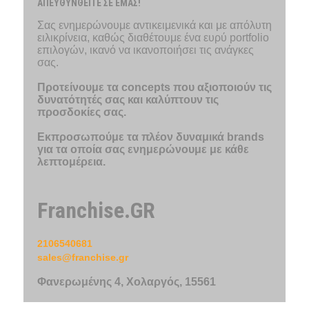
ΑΠΕΥΘΥΝΘΕΙΤΕ ΣΕ ΕΜΑΣ!
Σας ενημερώνουμε αντικειμενικά και με απόλυτη
ειλικρίνεια, καθώς διαθέτουμε ένα ευρύ portfolio
επιλογών, ικανό να ικανοποιήσει τις ανάγκες
σας.
Προτείνουμε τα concepts που αξιοποιούν τις
δυνατότητές σας και καλύπτουν τις
προσδοκίες σας.
Εκπροσωπούμε τα πλέον δυναμικά brands
για τα οποία σας ενημερώνουμε με κάθε
λεπτομέρεια.
Franchise.GR
2106540681
sales@franchise.gr
Φανερωμένης 4, Χολαργός, 15561