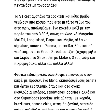
πεντανόστιμη τονοσαλάτα!
Τα STReat αγαπάνε τα cocktails και κάθε βράδυ
γεμίζουν από κόσμο, που είτε μετά το γεύμα του,
είτε πριν, απολαμβάνει ένα κοκτέιλ μαζί με την
παρέα του από 3,30 €, όπως τα κλασικά Margarita,
Mai Tai, Long Island, Daquiri και Mojito, αλλά και
signature, όπως το Paloma, με τεκίλα, λάιμ και σόδα
γκρέιπφρουτ, το Green Streat, με τζιν, ζάχαρη, μήλο
και λεμόνι, το Streat Jim με Metaxa, 3 sec, λάιμ και
πικραμύγδαλο, αλλά και πολλά άλλα!
Φυσικά ειδική μνεία, οφείλουμε να κάνουμε στον
καφέ, με προσεγμένο blend, εκπαιδευμένους barista
και άρτιο εξοπλισμό, όπως και στα σνακς
(κουλούρια, μπάρες, sandwiches, cookies), αλλά και
στα Superfoods (cocktail mix αθλητή - με καρύδι,
brazil nuts, banana chips, σταφίδα ξανθιά, σταφίδα
μαύρη, αμύγδαλο, goji berries και φουντούκι ωμό ή