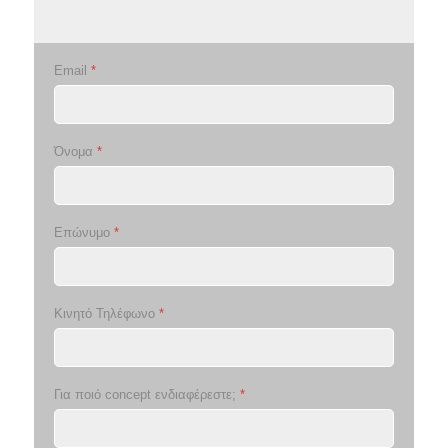
Email
*
Όνομα
*
Επώνυμο
*
Κινητό Τηλέφωνο
*
Για ποιό concept ενδιαφέρεστε;
*