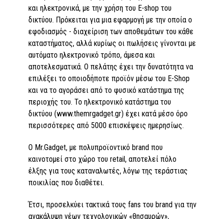
και ηλεκτρονικά, µε την χρήση του E-shop του
δικτύου. Πρόκειται για µια εφαρµογή µε την οποία ο
εφοδιασµός - διαχείριση των αποθεµάτων του κάθε
καταστήµατος, αλλά κυρίως οι πωλήσεις γίνονται µε
αυτόµατο ηλεκτρονικό τρόπο, άµεσα και
αποτελεσµατικά. Ο πελάτης έχει την δυνατότητα να
επιλέξει το οποιοδήποτε προϊόν µέσω του E-Shop
και να το αγοράσει από το φυσικό κατάστηµα της
περιοχής του. Το ηλεκτρονικό κατάστηµα του
δικτύου (www.themrgadget.gr) έχει κατά µέσο όρο
περισσότερες από 5000 επισκέψεις ηµερησίως.
O Mr.Gadget, µε πολυπροϊοντικό brand που
καινοτοµεί στο χώρο του retail, αποτελεί πόλο
έλξης για τους καταναλωτές, λόγω της τεράστιας
ποικιλίας που διαθέτει.
Έτσι, προσελκύει τακτικά τους fans του brand για την
ανακάλυψη νέων τεχνολογικών «θησαυρών»,