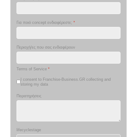
Για ποιό concept ενδιαφέρεστε;
*
Περιοχή/ες που σας ενδιαφέρουν
Terms of Service
*
I consent to Franchise-Business.GR collecting and
storing my data
Παρατηρήσεις
lifecyclestage