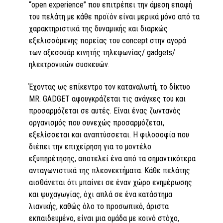
“open experience” που επιτρέπει την άµεση επαφή
του πελάτη µε κάθε προϊόν είναι µερικά µόνο από τα
χαρακτηριστικά της δυναµικής και διαρκώς
εξελισσόµενης πορείας του concept στην αγορά
των αξεσουάρ κινητής τηλεφωνίας/ gadgets/
ηλεκτρονικών συσκευών.
Έχοντας ως επίκεντρο τον καταναλωτή, το δίκτυο
MR. GADGET αφουγκράζεται τις ανάγκες του και
προσαρµόζεται σε αυτές. Είναι ένας ζωντανός
οργανισμός που συνεχώς προσαρµόζεται,
εξελίσσεται και αναπτύσσεται. Η φιλοσοφία που
διέπει την επιχείρηση για το µοντέλο
εξυπηρέτησης, αποτελεί ένα από τα σηµαντικότερα
ανταγωνιστικά της πλεονεκτήµατα. Κάθε πελάτης
αισθάνεται ότι µπαίνει σε έναν χώρο ενηµέρωσης
και ψυχαγωγίας, όχι απλά σε ένα κατάστηµα
λιανικής, καθώς όλο το προσωπικό, άριστα
εκπαιδευµένο, είναι µια οµάδα µε κοινό στόχο,