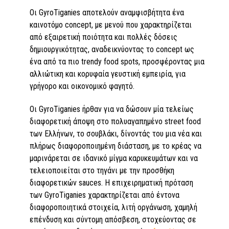
Οι GyroTiganies αποτελούν αναμφισβήτητα ένα
καινοτόμο concept, με μενού που χαρακτηρίζεται
από εξαιρετική ποιότητα και πολλές δόσεις
δημιουργικότητας, αναδεικνύοντας το concept ως
ένα από τα πιο trendy food spots, προσφέροντας μια
αλλιώτικη και κορυφαία γευστική εμπειρία, για
γρήγορο και οικονομικό φαγητό.
Οι GyroTiganies ήρθαν για να δώσουν μία τελείως
διαφορετική άποψη στο πολυαγαπημένο street food
των Ελλήνων, το σουβλάκι, δίνοντάς του μια νέα και
πλήρως διαφοροποιημένη διάσταση, με το κρέας να
μαρινάρεται σε ιδανικό μίγμα καρυκευμάτων και να
τελειοποιείται στο τηγάνι με την προσθήκη
διαφορετικών sauces. Η επιχειρηματική πρόταση
των GyroTiganies χαρακτηρίζεται από έντονα
διαφοροποιητικά στοιχεία, λιτή οργάνωση, χαμηλή
επένδυση και σύντομη απόσβεση, στοχεύοντας σε