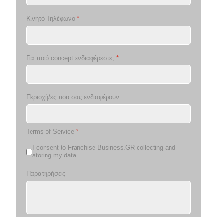
Κινητό Τηλέφωνο
*
Για ποιό concept ενδιαφέρεστε;
*
Περιοχή/ες που σας ενδιαφέρουν
Terms of Service
*
I consent to Franchise-Business.GR collecting and
storing my data
Παρατηρήσεις