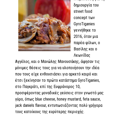
δημιουργία του
street food
concept των
GyroTiganies
γεννήθηκε το
2016, όταν μια
παρέα φίλων, ο
Βασίλης και ο
Λεωνίδας
Αγγέλος, και ο Μανώλης Μανουσάκης, άφησαν τις
μόνιμες θέσεις τους για να υλοποιήσουν την ιδέα
που τους είχε ενθουσιάσει για αρκετό καιρό και
έτσι ξεκίνησαν το πρώτο κατάστημα GyroTiganies,
στο Παγκράτι, επί της Ευφράνορος 10,
προσφέροντας μοναδικές γεύσεις στον γνωστό μας
γύρο, όπως blue cheese, honey mustard, feta sauce,
jack daniels flavour, εντυπωσιάζοντας πολύ γρήγορα
τους κατοίκους της ευρύτερης περιοχής.