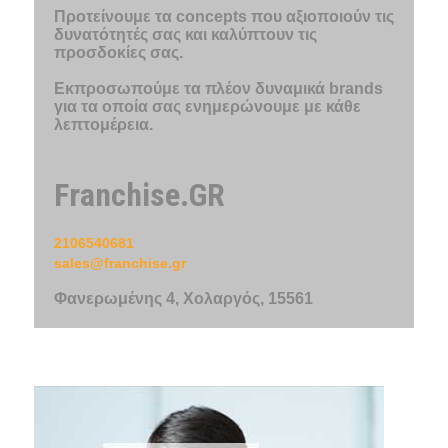
Προτείνουμε τα concepts που αξιοποιούν τις
δυνατότητές σας και καλύπτουν τις
προσδοκίες σας.
Εκπροσωπούμε τα πλέον δυναμικά brands
για τα οποία σας ενημερώνουμε με κάθε
λεπτομέρεια.
Franchise.GR
2106540681
sales@franchise.gr
Φανερωμένης 4, Χολαργός, 15561