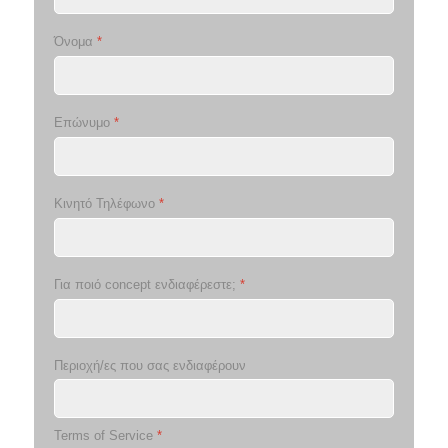
Όνομα
*
Επώνυμο
*
Κινητό Τηλέφωνο
*
Για ποιό concept ενδιαφέρεστε;
*
Περιοχή/ες που σας ενδιαφέρουν
Terms of Service
*