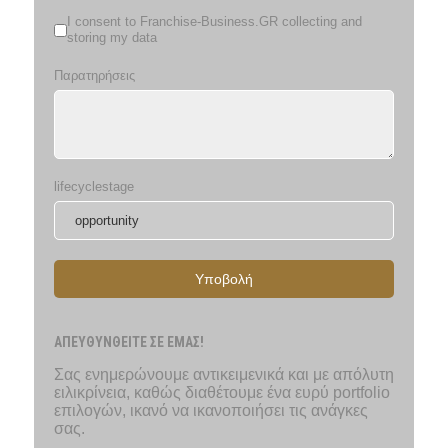
I consent to Franchise-Business.GR collecting and
storing my data
Παρατηρήσεις
lifecyclestage
Υποβολή
ΑΠΕΥΘΥΝΘΕΙΤΕ ΣΕ ΕΜΑΣ!
Σας ενημερώνουμε αντικειμενικά και με απόλυτη
ειλικρίνεια, καθώς διαθέτουμε ένα ευρύ portfolio
επιλογών, ικανό να ικανοποιήσει τις ανάγκες
σας.