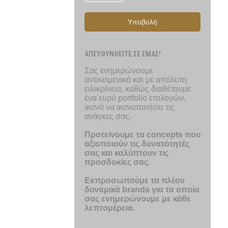
Υποβολή
ΑΠΕΥΘΥΝΘΕΙΤΕ ΣΕ ΕΜΑΣ!
Σας ενημερώνουμε
αντικειμενικά και με απόλυτη
ειλικρίνεια, καθώς διαθέτουμε
ένα ευρύ portfolio επιλογών,
ικανό να ικανοποιήσει τις
ανάγκες σας.
Προτείνουμε τα concepts που
αξιοποιούν τις δυνατότητές
σας και καλύπτουν τις
προσδοκίες σας.
Εκπροσωπούμε τα πλέον
δυναμικά brands για τα οποία
σας ενημερώνουμε με κάθε
λεπτομέρεια.