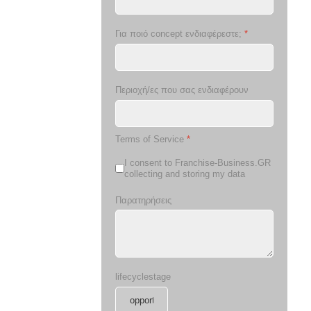
Για ποιό concept ενδιαφέρεστε;
*
Περιοχή/ες που σας ενδιαφέρουν
Terms of Service
*
I consent to Franchise-Business.GR
collecting and storing my data
Παρατηρήσεις
lifecyclestage