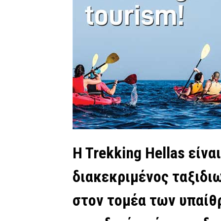
H Trekking Hellas είνα
διακεκριμένος ταξιδι
στον τομέα των υπαίθ