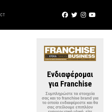
ACT
Ενδιαφέρομαι
για Franchise
Συμπληρώστε τα στοιχεία
σας και το franchise brand για
το οποίο ενδιαφέρεστε και θα
σας στείλουμε επιπλέον
ενημερωτικό υλικό, είτε