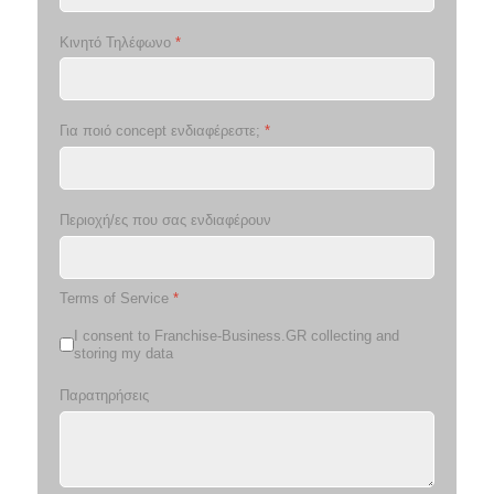
Κινητό Τηλέφωνο
*
Για ποιό concept ενδιαφέρεστε;
*
Περιοχή/ες που σας ενδιαφέρουν
Terms of Service
*
I consent to Franchise-Business.GR collecting and
storing my data
Παρατηρήσεις