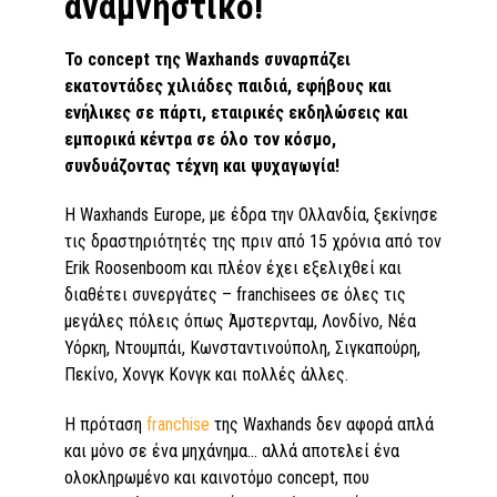
αναμνηστικό!
Το
concept της
Waxhands συναρπάζει
εκατοντάδες χιλιάδες παιδιά, εφήβους και
ενήλικες σε πάρτι, εταιρικές εκδηλώσεις και
εμπορικά κέντρα σε όλο τον κόσμο,
συνδυάζοντας τέχνη και ψυχαγωγία!
Η Waxhands Europe, με έδρα την Ολλανδία, ξεκίνησε
τις δραστηριότητές της πριν από 15 χρόνια από τον
Erik Roosenboom και πλέον έχει εξελιχθεί και
διαθέτει συνεργάτες – franchisees σε όλες τις
μεγάλες πόλεις όπως Άμστερνταμ, Λονδίνο, Νέα
Υόρκη, Ντουμπάι, Κωνσταντινούπολη, Σιγκαπούρη,
Πεκίνο, Χονγκ Κονγκ και πολλές άλλες.
Η πρόταση
franchise
της Waxhands δεν αφορά απλά
και μόνο σε ένα μηχάνημα… αλλά αποτελεί ένα
ολοκληρωμένο και καινοτόμο concept, που