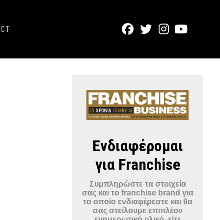
ACT
Ενδιαφέρομαι
για Franchise
Συμπληρώστε τα στοιχεία
σας και το franchise brand για
το οποίο ενδιαφέρεστε και θα
σας στείλουμε επιπλέον
ενημερωτικό υλικό, είτε