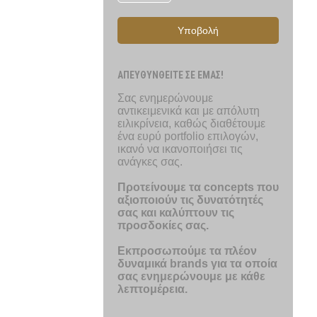
Υποβολή
ΑΠΕΥΘΥΝΘΕΙΤΕ ΣΕ ΕΜΑΣ!
Σας ενημερώνουμε
αντικειμενικά και με απόλυτη
ειλικρίνεια, καθώς διαθέτουμε
ένα ευρύ portfolio επιλογών,
ικανό να ικανοποιήσει τις
ανάγκες σας.
Προτείνουμε τα concepts που
αξιοποιούν τις δυνατότητές
σας και καλύπτουν τις
προσδοκίες σας.
Εκπροσωπούμε τα πλέον
δυναμικά brands για τα οποία
σας ενημερώνουμε με κάθε
λεπτομέρεια.