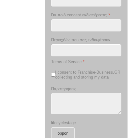
Για ποιό concept ενδιαφέρεστε;
*
Περιοχή/ες που σας ενδιαφέρουν
Terms of Service
*
I consent to Franchise-Business.GR
collecting and storing my data
Παρατηρήσεις
lifecyclestage