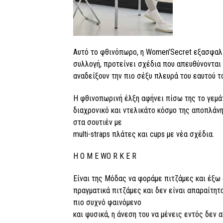
Αυτό το φθινόπωρο, η Women’Secret εξασφαλί
συλλογή, προτείνει σχέδια που απευθύνονται
αναδείξουν την πιο σέξυ πλευρά του εαυτού τ
Η φθινοπωρινή έλξη αφήνει πίσω της το γεμά
διαχρονικό και ντελικάτο κόσμο της αποπλάνη
στα σουτιέν με
multi-straps πλάτες και cups με νέα σχέδια.
H O M E WO R K E R
Είναι της Μόδας να φοράμε πιτζάμες και έξω 
πραγματικά πιτζάμες και δεν είναι απαραίτητο
πιο συχνό φαινόμενο
και φυσικά, η άνεση του να μένεις εντός δεν 