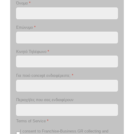
Όνομα
*
Επώνυμο
*
Κινητό Τηλέφωνο
*
Για ποιό concept ενδιαφέρεστε;
*
Περιοχή/ες που σας ενδιαφέρουν
Terms of Service
*
I consent to Franchise-Business.GR collecting and