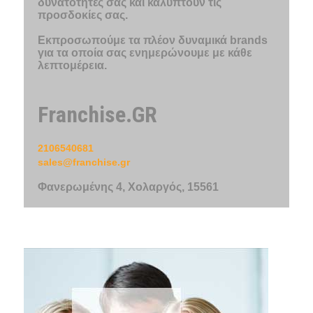
δυνατότητές σας και καλύπτουν τις
προσδοκίες σας.
Εκπροσωπούμε τα πλέον δυναμικά brands
για τα οποία σας ενημερώνουμε με κάθε
λεπτομέρεια.
Franchise.GR
2106540681
sales@franchise.gr
Φανερωμένης 4, Χολαργός, 15561