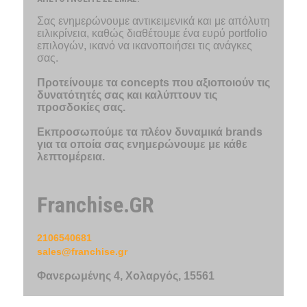
Σας ενημερώνουμε αντικειμενικά και με απόλυτη
ειλικρίνεια, καθώς διαθέτουμε ένα ευρύ portfolio
επιλογών, ικανό να ικανοποιήσει τις ανάγκες
σας.
Προτείνουμε τα concepts που αξιοποιούν τις
δυνατότητές σας και καλύπτουν τις
προσδοκίες σας.
Εκπροσωπούμε τα πλέον δυναμικά brands
για τα οποία σας ενημερώνουμε με κάθε
λεπτομέρεια.
Franchise.GR
2106540681
sales@franchise.gr
Φανερωμένης 4, Χολαργός, 15561