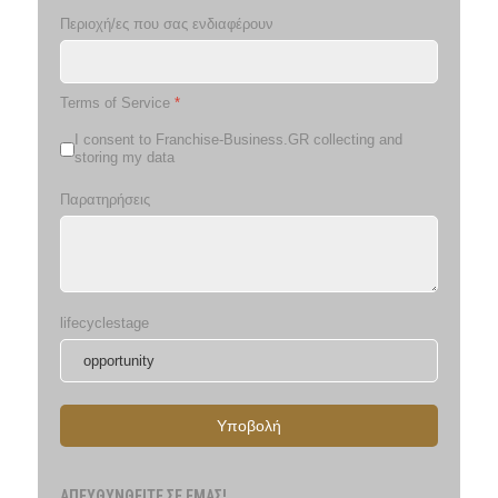
Περιοχή/ες που σας ενδιαφέρουν
Terms of Service
*
I consent to Franchise-Business.GR collecting and
storing my data
Παρατηρήσεις
lifecyclestage
Υποβολή
ΑΠΕΥΘΥΝΘΕΙΤΕ ΣΕ ΕΜΑΣ!