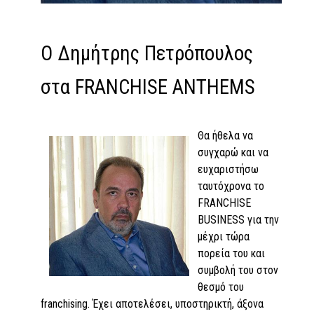
Ο Δημήτρης Πετρόπουλος
στα FRANCHISE ANTHEMS
Θα ήθελα να
συγχαρώ και να
ευχαριστήσω
ταυτόχρονα το
FRANCHISE
BUSINESS για την
μέχρι τώρα
πορεία του και
συμβολή του στον
θεσμό του
franchising. Έχει αποτελέσει, υποστηρικτή, άξονα