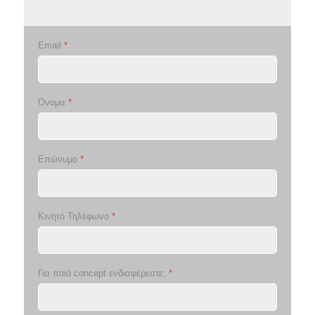
Email
*
Όνομα
*
Επώνυμο
*
Κινητό Τηλέφωνο
*
Για ποιό concept ενδιαφέρεστε;
*